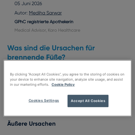
05 Juni 2026
Autor:
Mediha Sarwar
GPhC registrierte Apothekerin
Medical Advisor, Karo Healthcare
Was sind die Ursachen für
brennende Füße?
Das Gefühl von brennenden Füßen kann durch
By clicking “Accept All Cookies”, you agree to the storing of cookies on
your device to enhance site navigation, analyze site usage, and assist
unterschiedliche Faktoren ausgelöst werden. Häufig
in our marketing efforts.
Cookie Policy
spielen äußere Einflüsse eine Rolle, aber auch
Erkrankungen können dahinterstecken.
Cookies Settings
Accept All Cookies
Äußere Ursachen