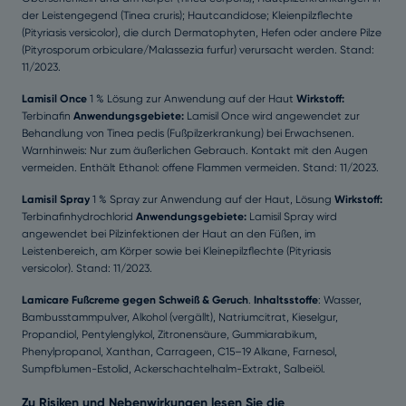
der Leistengegend (Tinea cruris); Hautcandidose; Kleienpilzflechte
(Pityriasis versicolor), die durch Dermatophyten, Hefen oder andere Pilze
(Pityrosporum orbiculare/Malassezia furfur) verursacht werden. Stand:
11/2023.
Lamisil Once
1 % Lösung zur Anwendung auf der Haut
Wirkstoff:
Terbinafin
Anwendungsgebiete:
Lamisil Once wird angewendet zur
Behandlung von Tinea pedis (Fußpilzerkrankung) bei Erwachsenen.
Warnhinweis: Nur zum äußerlichen Gebrauch. Kontakt mit den Augen
vermeiden. Enthält Ethanol: offene Flammen vermeiden. Stand: 11/2023.
Lamisil Spray
1 % Spray zur Anwendung auf der Haut, Lösung
Wirkstoff:
Terbinafinhydrochlorid
Anwendungsgebiete:
Lamisil Spray wird
angewendet bei Pilzinfektionen der Haut an den Füßen, im
Leistenbereich, am Körper sowie bei Kleinepilzflechte (Pityriasis
versicolor). Stand: 11/2023.
Lamicare Fußcreme gegen Schweiß & Geruch
.
Inhaltsstoffe
: Wasser,
Bambusstammpulver, Alkohol (vergällt), Natriumcitrat, Kieselgur,
Propandiol, Pentylenglykol, Zitronensäure, Gummiarabikum,
Phenylpropanol, Xanthan, Carrageen, C15–19 Alkane, Farnesol,
Sumpfblumen-Estolid, Ackerschachtelhalm-Extrakt, Salbeiöl.
Zu Risiken und Nebenwirkungen lesen Sie die