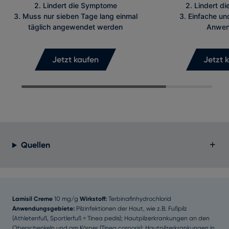
2. Lindert die Symptome
2. Lindert d
3. Muss nur sieben Tage lang einmal
3. Einfache un
täglich angewendet werden
Anwen
Jetzt kaufen
Jetzt 
Quellen
Lamisil Creme
10 mg/g
Wirkstoff:
Terbinafinhydrochlorid
Anwendungsgebiete:
Pilzinfektionen der Haut, wie z.B. Fußpilz
(Athletenfuß, Sportlerfuß = Tinea pedis); Hautpilzerkrankungen an den
Oberschenkeln und am Körper (Tinea corporis); Hautpilzerkrankungen in