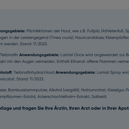
ungsgebiete:
Pilzinfektionen der Haut, wie z.B. Fußpilz (Athletenfuß,
en in der Leistengegend (Tinea cruris); Hautcandidose; Kleienpilzflech
ht werden. Stand: 11/2023.
Terbinafin
Anwendungsgebiete:
Lamisil Once wird angewendet zur Be
kt mit den Augen vermeiden. Enthält Ethanol: offene Flammen vermei
rkstoff:
Terbinafinhydrochlorid
Anwendungsgebiete:
Lamisil Spray wi
rsicolor). Stand: 11/2023.
sser, Bambusstammpulver, Alkohol (vergällt), Natriumcitrat, Kieselgur, 
umpfblumen-Estolid, Ackerschachtelhalm-Extrakt, Salbeiöl.
age und fragen Sie Ihre Ärztin, Ihren Arzt oder in Ihrer Apo