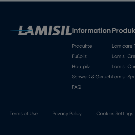
Information
Produk
Produkte
Lamicare 
Fußpilz
Lamisil C
Hautpilz
Lamisil On
Schweiß & Geruch
Lamisil Sp
FAQ
Terms of Use
Privacy Policy
Cookies Settings