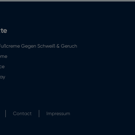
te
Fußcreme Gegen Schweiß & Geruch
reme
ce
ray
Contact
Impressum