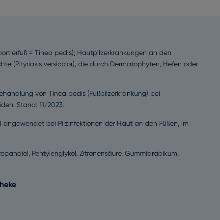
 Sportlerfuß = Tinea pedis); Hautpilzerkrankungen an den
te (Pityriasis versicolor), die durch Dermatophyten, Hefen oder
handlung von Tinea pedis (Fußpilzerkrankung) bei
den. Stand: 11/2023.
rd angewendet bei Pilzinfektionen der Haut an den Füßen, im
Propandiol, Pentylenglykol, Zitronensäure, Gummiarabikum,
theke