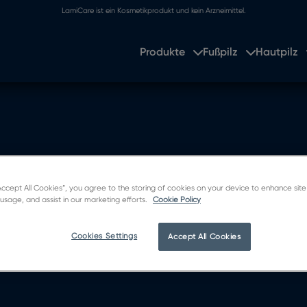
LamiCare ist ein Kosmetikprodukt und kein Arzneimittel.
Produkte
Fußpilz
Hautpilz
“Accept All Cookies”, you agree to the storing of cookies on your device to enhance site
 usage, and assist in our marketing efforts.
Cookie Policy
klare, leicht verständliche Informationen, die Ihnen helfen z
Cookies Settings
Accept All Cookies
.