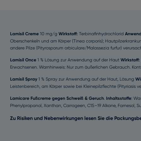
Lamisil Creme
10 mg/g
Wirkstoff:
Terbinafinhydrochlorid
Anwend
Oberschenkeln und am Körper (Tinea corporis); Hautpilzerkrankung
andere Pilze (Pityrosporum orbiculare/Malassezia furfur) verursac
Lamisil Once
1 % Lösung zur Anwendung auf der Haut
Wirkstoff:
Erwachsenen. Warnhinweis: Nur zum äußerlichen Gebrauch. Konta
Lamisil Spray
1 % Spray zur Anwendung auf der Haut, Lösung
Wi
Leistenbereich, am Körper sowie bei Kleinepilzflechte (Pityriasis ve
Lamicare Fußcreme gegen Schweiß & Geruch
.
Inhaltsstoffe
: Wa
Phenylpropanol, Xanthan, Carrageen, C15–19 Alkane, Farnesol, S
Zu Risiken und Nebenwirkungen lesen Sie die Packungsbeil